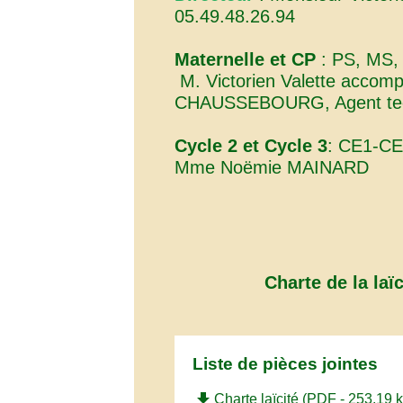
05.49.48.26.94
Maternelle et CP
: PS, MS,
M. Victorien Valette accom
CHAUSSEBOURG, Agent tec
Cycle 2 et Cycle 3
: CE1-C
Mme Noëmie MAINARD
Charte de la laïc
Liste de pièces jointes
file_download
Charte laïcité (PDF - 253.19 