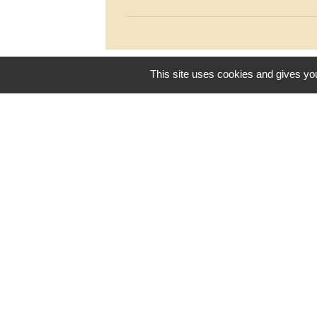
This site uses cookies and gives you
Contacts
Commune de Mazerolles
48, route de Bouresse
86320 Mazerolles - FRANCE
+33 5 49 48 41 92
Contact par formulaire
Mentions légales