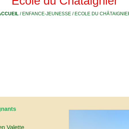
Ecole du Châtaignier
ACCUEIL
/
ENFANCE-JEUNESSE
/
ECOLE DU CHÂTAIGNIE
gnants
en Valette