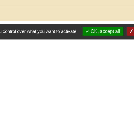
 control over what you want to activate
OK, accept all
C.
-
Politique de confidentialité
-
Accessibilité
-
Plan du site
-
G