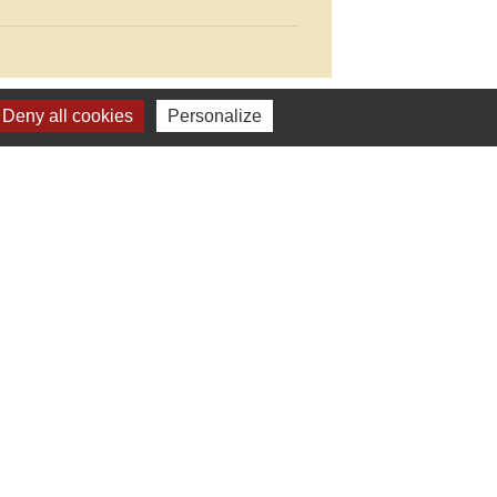
Deny all cookies
Personalize
Liens
C. Vienne et Gartempe
estion des cookies