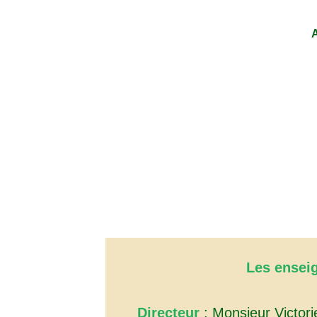
Les ensei
Directeur
: Monsieur Victori