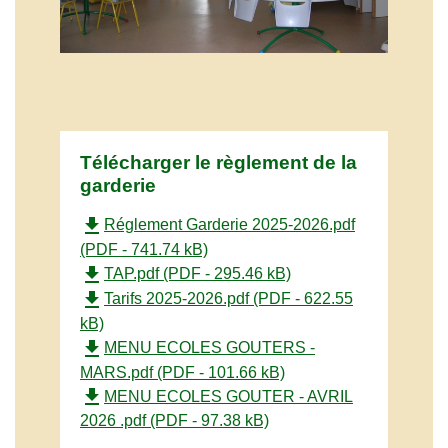
Télécharger le règlement de la
garderie
file_download
Réglement Garderie 2025-2026.pdf
(PDF - 741.74 kB)
file_download
TAP.pdf (PDF - 295.46 kB)
file_download
Tarifs 2025-2026.pdf (PDF - 622.55
kB)
file_download
MENU ECOLES GOUTERS -
MARS.pdf (PDF - 101.66 kB)
file_download
MENU ECOLES GOUTER - AVRIL
2026 .pdf (PDF - 97.38 kB)