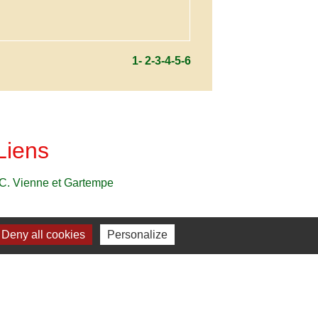
1
-
2
-3
-4
-5
-6
Liens
C. Vienne et Gartempe
Deny all cookies
Personalize