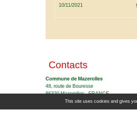
10/11/2021
Contacts
Commune de Mazerolles
48, route de Bouresse
86320 Mazerolles - FRANCE
+33 5 49 48 41 92
This site uses cookies and gives you
Contact par formulaire